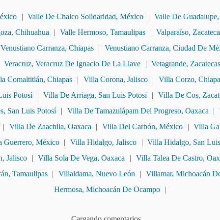
éxico
|
Valle De Chalco Solidaridad, México
|
Valle De Guadalupe, 
goza, Chihuahua
|
Valle Hermoso, Tamaulipas
|
Valparaíso, Zacateca
Venustiano Carranza, Chiapas
|
Venustiano Carranza, Ciudad De Mé
|
Veracruz, Veracruz De Ignacio De La Llave
|
Vetagrande, Zacateca
lla Comaltitlán, Chiapas
|
Villa Corona, Jalisco
|
Villa Corzo, Chiap
Luis Potosí
|
Villa De Arriaga, San Luis Potosí
|
Villa De Cos, Zacat
s, San Luis Potosí
|
Villa De Tamazulápam Del Progreso, Oaxaca
|
|
Villa De Zaachila, Oaxaca
|
Villa Del Carbón, México
|
Villa Ga
la Guerrero, México
|
Villa Hidalgo, Jalisco
|
Villa Hidalgo, San Luis
n, Jalisco
|
Villa Sola De Vega, Oaxaca
|
Villa Talea De Castro, Oa
rán, Tamaulipas
|
Villaldama, Nuevo León
|
Villamar, Michoacán 
Hermosa, Michoacán De Ocampo
|
Cargando comentarios ...