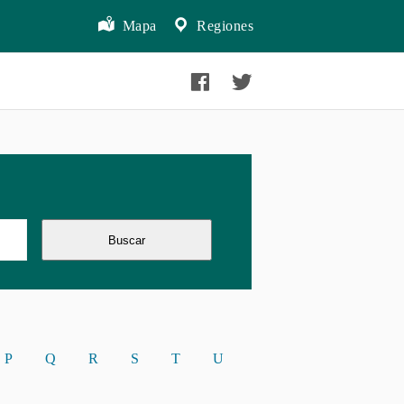
Mapa
Regiones
Buscar
P
Q
R
S
T
U