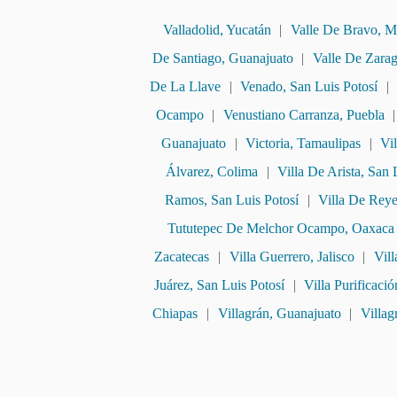
Valladolid, Yucatán
|
Valle De Bravo, M
De Santiago, Guanajuato
|
Valle De Zara
De La Llave
|
Venado, San Luis Potosí
|
Ocampo
|
Venustiano Carranza, Puebla
Guanajuato
|
Victoria, Tamaulipas
|
Vi
Álvarez, Colima
|
Villa De Arista, San 
Ramos, San Luis Potosí
|
Villa De Reye
Tututepec De Melchor Ocampo, Oaxaca
Zacatecas
|
Villa Guerrero, Jalisco
|
Vil
Juárez, San Luis Potosí
|
Villa Purificació
Chiapas
|
Villagrán, Guanajuato
|
Villag