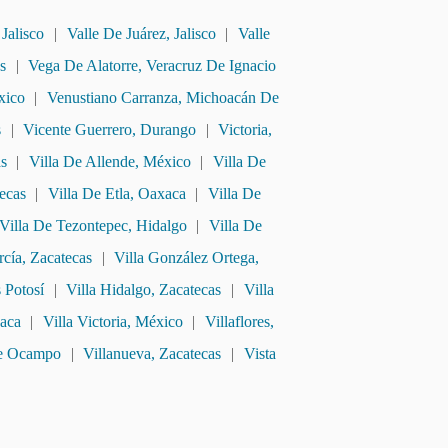
Jalisco
|
Valle De Juárez, Jalisco
|
Valle
s
|
Vega De Alatorre, Veracruz De Ignacio
xico
|
Venustiano Carranza, Michoacán De
s
|
Vicente Guerrero, Durango
|
Victoria,
as
|
Villa De Allende, México
|
Villa De
ecas
|
Villa De Etla, Oaxaca
|
Villa De
Villa De Tezontepec, Hidalgo
|
Villa De
rcía, Zacatecas
|
Villa González Ortega,
 Potosí
|
Villa Hidalgo, Zacatecas
|
Villa
xaca
|
Villa Victoria, México
|
Villaflores,
De Ocampo
|
Villanueva, Zacatecas
|
Vista