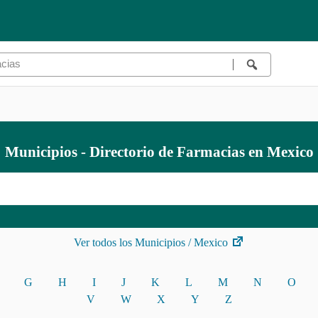
Municipios - Directorio de Farmacias en Mexico
Ver todos los Municipios / Mexico
G
H
I
J
K
L
M
N
O
V
W
X
Y
Z