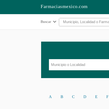
Farmaciasmexico.com
Buscar
A
B
C
D
E
F