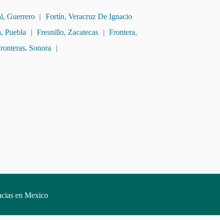
al, Guerrero
|
Fortín, Veracruz De Ignacio
, Puebla
|
Fresnillo, Zacatecas
|
Frontera,
ronteras, Sonora
|
acias en Mexico