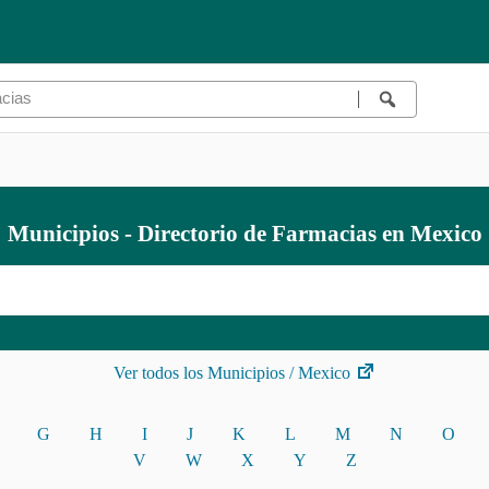
Municipios - Directorio de Farmacias en Mexico
Ver todos los Municipios / Mexico
G
H
I
J
K
L
M
N
O
V
W
X
Y
Z