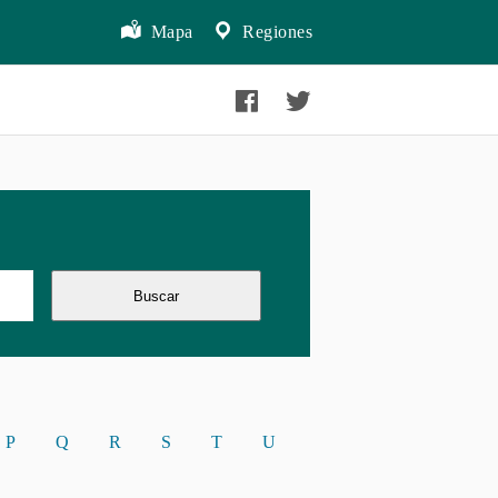
Mapa
Regiones
Buscar
P
Q
R
S
T
U