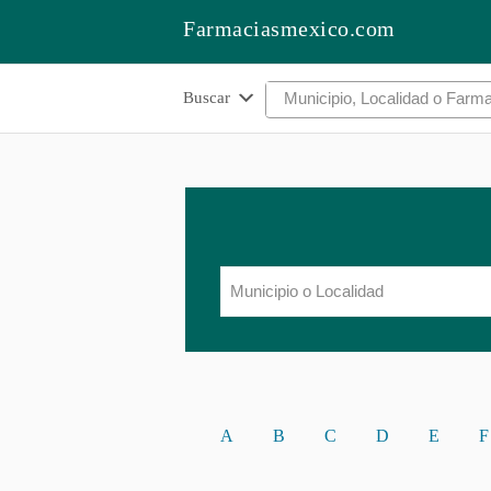
Farmaciasmexico.com
Buscar
A
B
C
D
E
F