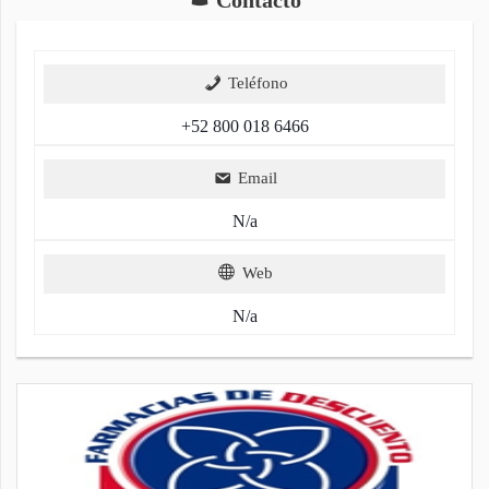
Teléfono
+52 800 018 6466
Email
N/a
Web
N/a