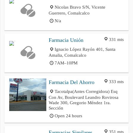
Nicolas Bravo S/N, Vicente
Guerrero, Comalcalco
N/a
331 mts
Farmacia Unión
Ignacio López Rayón 401, Santa
Amalia, Comalcalco
7AM–10PM
333 mts
Farmacia Del Ahorro
Tacotalpa(Antes Corregidora) Esq
Con Av, Boulevard Leandro Rovirosa
Wade 300, Gregorio Méndez 1ra.
Sección
Open 24 hours
351 mts
Farmacias Similares