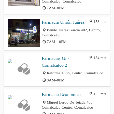
Comalcalco, Comalcalco
7AM–8PM
153 mts
Farmacia Unión Juárez
Benito Juarez García 402, Centro,
Comalcalco
7AM–10PM
154 mts
Farmacias Gi -
Comalcalco 2
Reforma 408b, Centro, Comalcalco
8AM–8PM
155 mts
Farmacia Económica
Miguel Lerdo De Tejada 400,
Comalcalco Centro, Comalcalco
7AM–8PM