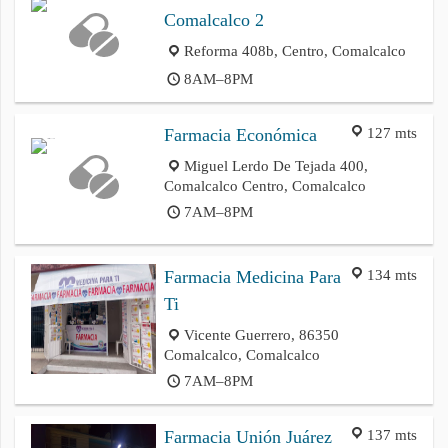
Comalcalco 2
Reforma 408b, Centro, Comalcalco
8AM–8PM
127 mts
Farmacia Económica
Miguel Lerdo De Tejada 400,
Comalcalco Centro, Comalcalco
7AM–8PM
134 mts
Farmacia Medicina Para
Ti
Vicente Guerrero, 86350
Comalcalco, Comalcalco
7AM–8PM
137 mts
Farmacia Unión Juárez