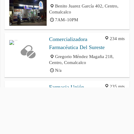
Benito Juarez García 402, Centro,
Comalcalco
7AM–10PM
234 mts
Comercializadora
Farmacéutica Del Sureste
Gregorio Méndez Magaña 218,
Centro, Comalcalco
N/a
235 mts
Farmacia Unión
Gregorio Méndez Magaña 201,
Centro, Comalcalco
N/a