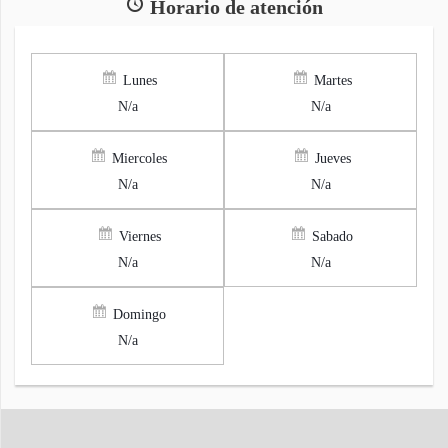
Horario de atención
Lunes
Martes
N/a
N/a
Miercoles
Jueves
N/a
N/a
Viernes
Sabado
N/a
N/a
Domingo
N/a