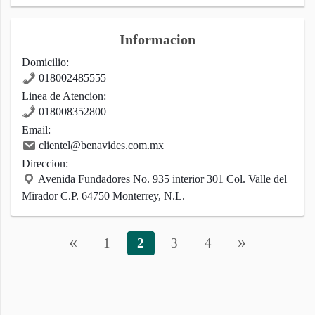
Informacion
Domicilio:
018002485555
Linea de Atencion:
018008352800
Email:
clientel@benavides.com.mx
Direccion:
Avenida Fundadores No. 935 interior 301 Col. Valle del
Mirador C.P. 64750 Monterrey, N.L.
«
»
1
2
3
4