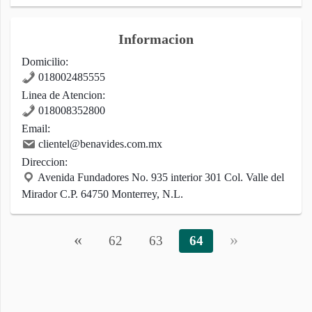
Informacion
Domicilio:
018002485555
Linea de Atencion:
018008352800
Email:
clientel@benavides.com.mx
Direccion:
Avenida Fundadores No. 935 interior 301 Col. Valle del
Mirador C.P. 64750 Monterrey, N.L.
«
»
62
63
64