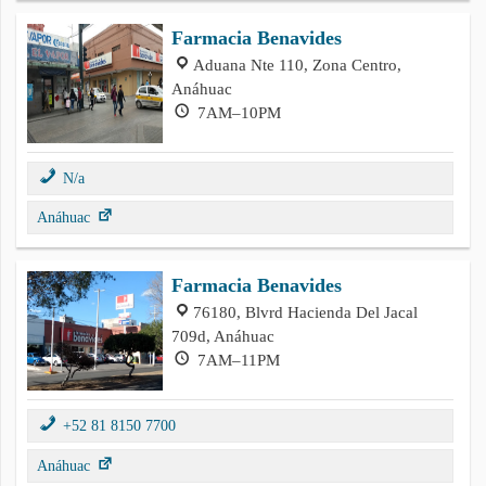
Farmacia Benavides
Aduana Nte 110, Zona Centro,
Anáhuac
7AM–10PM
N/a
Anáhuac
Farmacia Benavides
76180, Blvrd Hacienda Del Jacal
709d, Anáhuac
7AM–11PM
+52 81 8150 7700
Anáhuac