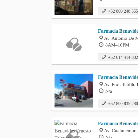
+52 800 248 55
Farmacia Benavid
Av. Antonio De M
8AM–10PM
+52 614 414 88
Farmacia Benavid
Av. Prol. Teófil
N/a
+52 800 835 28
Farmacia Benavide
Av. Cuahutemoc 
N/a