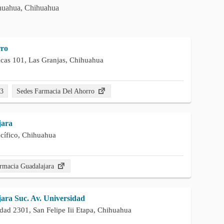
ihuahua, Chihuahua
rro
cas 101, Las Granjas, Chihuahua
23
Sedes Farmacia Del Ahorro
jara
acífico, Chihuahua
rmacia Guadalajara
ara Suc. Av. Universidad
dad 2301, San Felipe Iii Etapa, Chihuahua