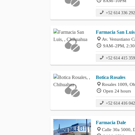
8AM–10PM
+52 614 336 29
Farmacia San Luis
Av. Venustiano C
9AM–2PM, 2:3
+52 614 415 35
Botica Rosales
Rosales 1009, Ob
Open 24 hours
+52 614 416 04
Farmacia Dale
Calle 30a 5000, 