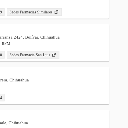
29
Sedes Farmacias Similares
arranza 2424, Bolívar, Chihuahua
0–8PM
90
Sedes Farmacia San Luis
rera, Chihuahua
24
Dale, Chihuahua