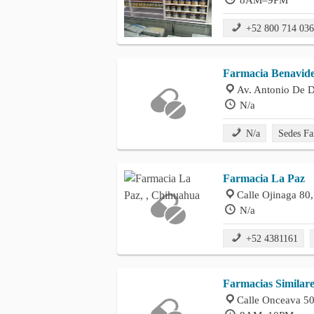
+52 800 714 03
Farmacia Benavid
Av. Antonio De D
N/a
N/a
Sedes Fa
Farmacia La Paz
Calle Ojinaga 80
N/a
+52 4381161
Farmacias Similare
Calle Onceava 50