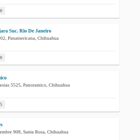
80
ara Suc. Rio De Janeiro
902, Panamericana, Chihuahua
60
ico
lesias 5525, Panoramico, Chihuahua
35
es
embre 908, Santa Rosa, Chihuahua