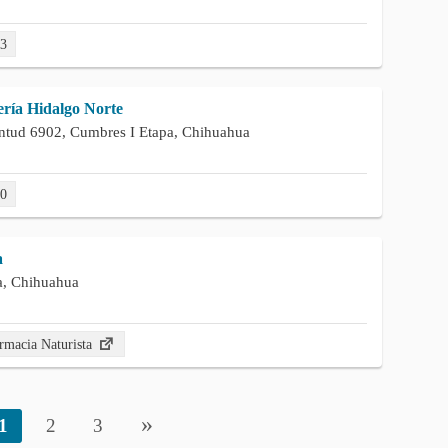
03
ría Hidalgo Norte
entud 6902, Cumbres I Etapa, Chihuahua
40
a
pa, Chihuahua
rmacia Naturista
»
1
2
3