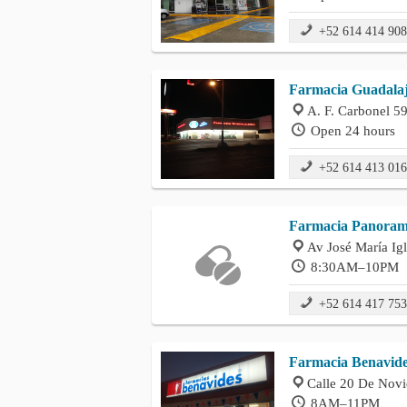
+52 614 414 90
Farmacia Guadalaj
A. F. Carbonel 5
Open 24 hours
+52 614 413 01
Farmacia Panoram
Av José María Ig
8:30AM–10PM
+52 614 417 75
Farmacia Benavid
Calle 20 De Novi
8AM–11PM