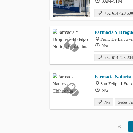
8AM–9PM
+52 614 420 50
Farmacia Y Drogue
Perif. De La Juv
N/a
+52 614 423 20
Farmacia Naturist
San Felipe I Eta
N/a
N/a
Sedes Fa
«