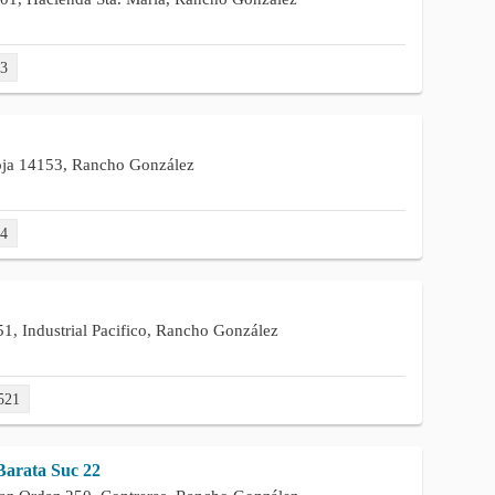
03
oja 14153, Rancho González
04
51, Industrial Pacifico, Rancho González
521
arata Suc 22