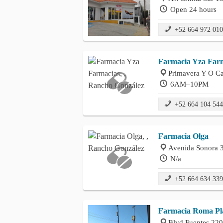
Open 24 hours
+52 664 972 01
Farmacia Yza Far
Primavera Y O Ca
6AM–10PM
+52 664 104 54
Farmacia Olga
Avenida Sonora 
N/a
+52 664 634 33
Farmacia Roma Pla
Blvd Fuentes 220