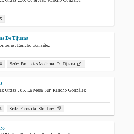
az Ordaz 250, Contreras, Rancho González
65
as De Tijuana
ontreras, Rancho González
78
Sedes Farmacias Modernas De Tijuana
s
az Ordaz 785, La Mesa Sur, Rancho González
6
Sedes Farmacias Similares
rro