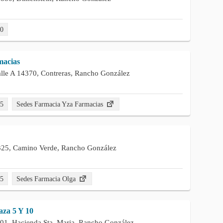
00
macias
lle A 14370, Contreras, Rancho González
45
Sedes Farmacia Yza Farmacias
325, Camino Verde, Rancho González
95
Sedes Farmacia Olga
za 5 Y 10
01, Hacienda Sta. Maria, Rancho González