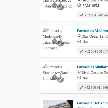
Blvd. Gustavo Di
7AM–8PM
+52 664 378 52
Farmacias Modern
Díaz Ordaz 12, C
N/a
+52 664 608 78
Farmacias Similare
Blvd. Gustavo Di
N/a
+52 800 911 666
Farmacia Del Aho