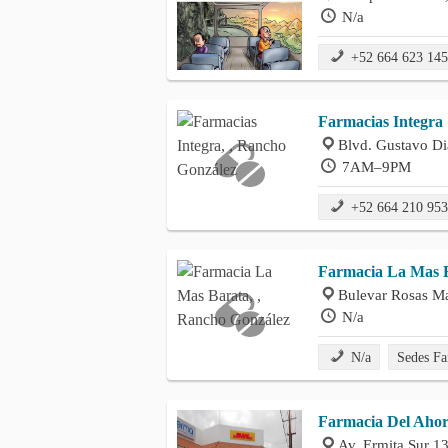
N/a
+52 664 623 14
Farmacias Integra
Blvd. Gustavo Di
7AM–9PM
+52 664 210 95
Farmacia La Mas 
Bulevar Rosas M
N/a
N/a
Sedes Fa
Farmacia Del Ahor
Av. Ermita Sur 1