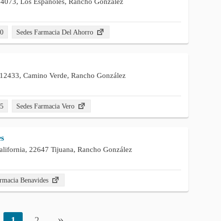
. 4073, Los Españoles, Rancho González
00
Sedes Farmacia Del Ahorro
l 12433, Camino Verde, Rancho González
45
Sedes Farmacia Vero
es
alifornia, 22647 Tijuana, Rancho González
rmacia Benavides
»
1
2