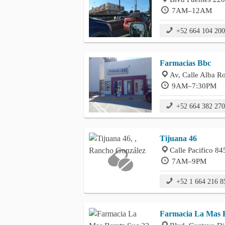
7AM–12AM
+52 664 104 20
Farmacias Bbc
Av, Calle Alba R
9AM–7:30PM
+52 664 382 27
Tijuana 46
Calle Pacifico 84
7AM–9PM
+52 1 664 216 8
Farmacia La Mas B