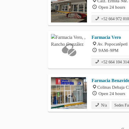
Calz. Ermita Nte
Open 24 hours
+52 664 972 01
Farmacia Vero
Av. Popocatépet
9AM–9PM
+52 664 104 31
Farmacia Benavid
Colinas Debaja C
Open 24 hours
N/a
Sedes Fa
«