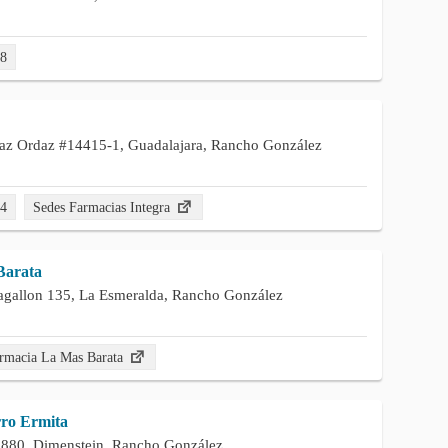
58
az Ordaz #14415-1, Guadalajara, Rancho González
34
Sedes Farmacias Integra
Barata
agallon 135, La Esmeralda, Rancho González
rmacia La Mas Barata
ro Ermita
3880, Dimenstein, Rancho González