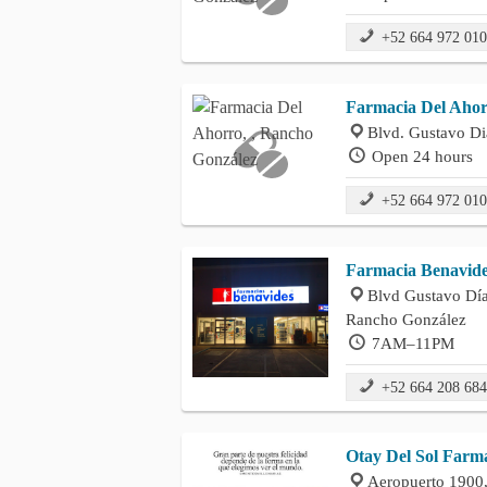
+52 664 972 01
Farmacia Del Aho
Blvd. Gustavo D
Open 24 hours
+52 664 972 01
Farmacia Benavides
Blvd Gustavo Día
Rancho González
7AM–11PM
+52 664 208 68
Otay Del Sol Farm
Aeropuerto 1900