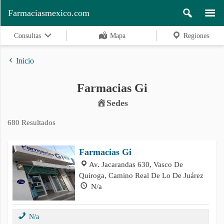
Farmaciasmexico.com
Consultas
Mapa
Regiones
Inicio
Farmacias Gi
Regiones
Sedes
680 Resultados
Buscar
Farmacias Gi
Av. Jacarandas 630, Vasco De
Contacto
Quiroga, Camino Real De Lo De Juárez
N/a
N/a