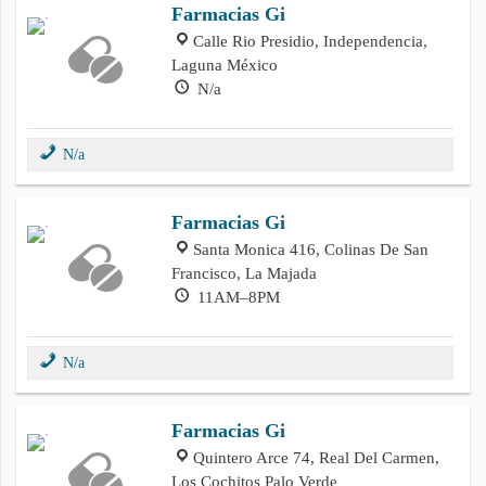
Farmacias Gi
Calle Rio Presidio, Independencia,
Laguna México
N/a
N/a
Farmacias Gi
Santa Monica 416, Colinas De San
Francisco, La Majada
11AM–8PM
N/a
Farmacias Gi
Quintero Arce 74, Real Del Carmen,
Los Cochitos Palo Verde