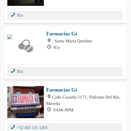
N/a
Farmacias Gi
, Santa María Quelites
N/a
N/a
Farmacias Gi
Calle Cuautla 1171, Felícitas Del Río,
Morelia
9AM–8PM
+52 443 131 1263