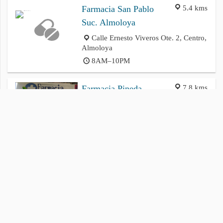
5.4 kms
Farmacia San Pablo
Suc. Almoloya
Calle Ernesto Viveros Ote. 2, Centro,
Almoloya
8AM–10PM
7.8 kms
Farmacia Pineda
Apan, Chimalpa Tlalayote
7AM–8PM
Política de privacidad
Cookies