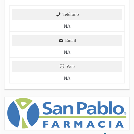
Teléfono
N/a
Email
N/a
Web
N/a