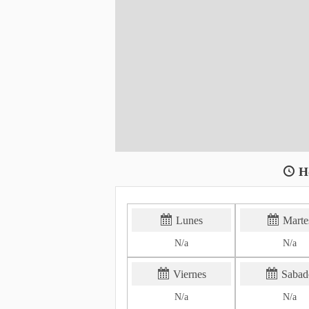
H
Lunes
Marte
N/a
N/a
Viernes
Sabad
N/a
N/a