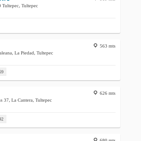
 Tultepec, Tultepec
563 mts
leana, La Piedad, Tultepec
59
626 mts
s 37, La Cantera, Tultepec
92
680 mts