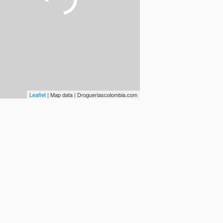
Leaflet
| Map data | Drogueriascolombia.com