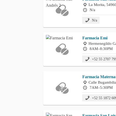
La Morita, 54960
N/a
N/a
Farmacia Emi
Hermenegildo Ga
8AM–8:30PM
+52 55 2707 79
Farmacia Materna
Calle Bugambilia
7AM–5:30PM
+52 55 1872 60
Farmacia San Luis