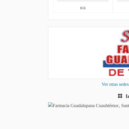
n/a
Ver otras sed
I