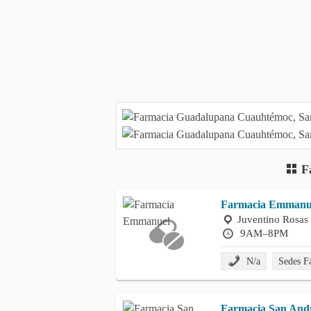
F
Farmacia Emmanu
Juventino Rosas 
9AM–8PM
N/a
Sedes 
Farmacia San Andr