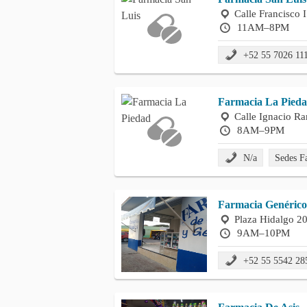
Calle Francisco 
11AM–8PM
+52 55 7026 11
Farmacia La Pied
Calle Ignacio Ra
8AM–9PM
N/a
Sedes F
Farmacia Genérico
Plaza Hidalgo 20
9AM–10PM
+52 55 5542 28