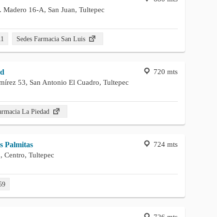
I. Madero 16-A, San Juan, Tultepec
11
Sedes Farmacia San Luis
720 mts
ad
mírez 53, San Antonio El Cuadro, Tultepec
armacia La Piedad
724 mts
s Palmitas
, Centro, Tultepec
59
726 mts