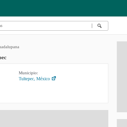
uadalupana
pec
Municipio:
Tultepec, México