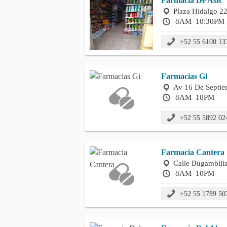
Farmacia De Asis
Plaza Hidalgo 22
8AM–10:30PM
+52 55 6100 13
Farmacias Gi
Av 16 De Septiem
8AM–10PM
+52 55 5892 02
Farmacia Cantera
Calle Bugambilia
8AM–10PM
+52 55 1789 50