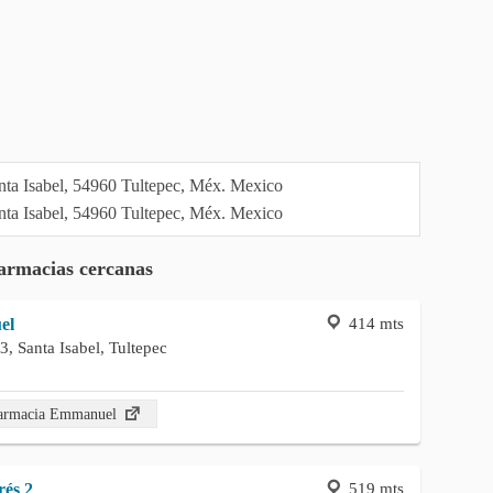
armacias cercanas
414 mts
el
3, Santa Isabel, Tultepec
Farmacia Emmanuel
519 mts
és 2