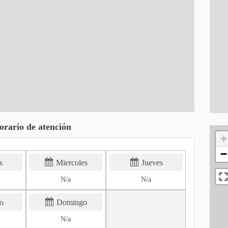
orario de atención
+
−
s
Miercoles
Jueves
N/a
N/a
o
Domingo
N/a