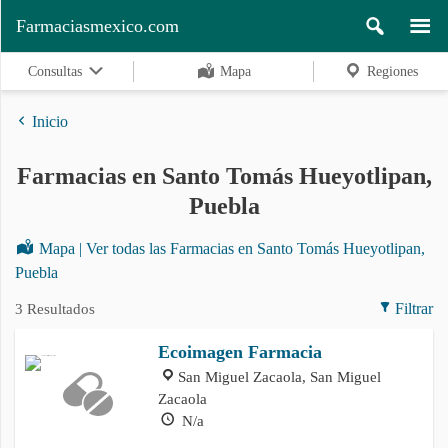
Farmaciasmexico.com
Consultas
Mapa
Regiones
Inicio
Farmacias en Santo Tomás Hueyotlipan,
Regiones
Puebla
Mapa | Ver todas las Farmacias en Santo Tomás Hueyotlipan,
Buscar
Puebla
3 Resultados
Filtrar
Contacto
Ecoimagen Farmacia
San Miguel Zacaola, San Miguel
Zacaola
N/a