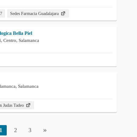
57
Sedes Farmacia Guadalajara
gica Bella Piel
4, Centro, Salamanca
alamanca, Salamanca
n Judas Tadeo
»
1
2
3