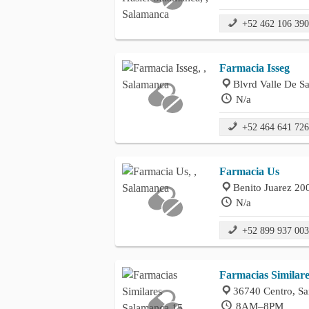
+52 462 106 39
Farmacia Isseg
Blvrd Valle De S
N/a
+52 464 641 72
Farmacia Us
Benito Juarez 20
N/a
+52 899 937 00
Farmacias Similar
36740 Centro, S
8AM–8PM