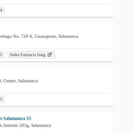
04
antiago No. 720 A, Guanajuato, Salamanca
65
Sedes Farmacia Isseg
0, Centro, Salamanca
35
es Salamanca 15
an Antonio 203g, Salamanca