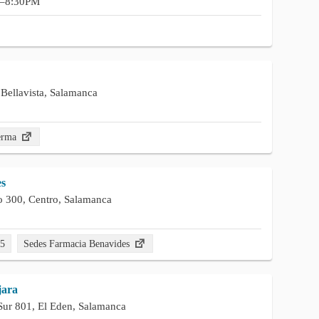
–8:30PM
Bellavista, Salamanca
erma
es
o 300, Centro, Salamanca
55
Sedes Farmacia Benavides
jara
ur 801, El Eden, Salamanca