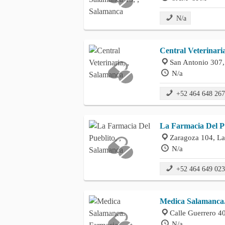
N/a
Central Veterinari
San Antonio 307,
N/a
+52 464 648 26
La Farmacia Del P
Zaragoza 104, La
N/a
+52 464 649 02
Medica Salamanca
Calle Guerrero 4
N/a