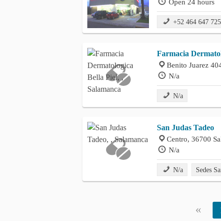
Open 24 hours
+52 464 647 72
Farmacia Dermatolo
Benito Juarez 40
N/a
N/a
San Judas Tadeo
Centro, 36700 S
N/a
N/a
Sedes Sa
«