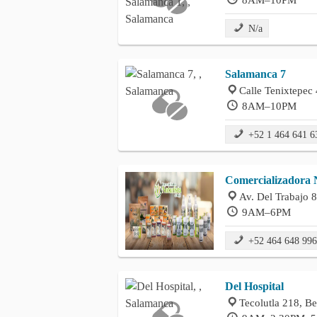
N/a
Salamanca 7
Calle Tenixtepec 
8AM–10PM
+52 1 464 641 6
Comercializadora N
Av. Del Trabajo 
9AM–6PM
+52 464 648 99
Del Hospital
Tecolutla 218, Be