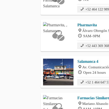
+52 464 122 98
Pharmavita
Álvaro Obregón S
9AM–9PM
+52 443 369 36
Salamanca 4
Av. Comunicació
Open 24 hours
+52 1 464 647 5
Farmacias Similar
Mariano Abasolo 
8AM–10PM