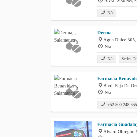
9AM–2:30PM, 5
N/a
Derma
Agua Dulce 305, 
N/a
N/a
Sedes D
Farmacia Benavid
Blvd. Faja De Or
N/a
+52 800 248 55
Farmacia Guadala
Álvaro Obregón S