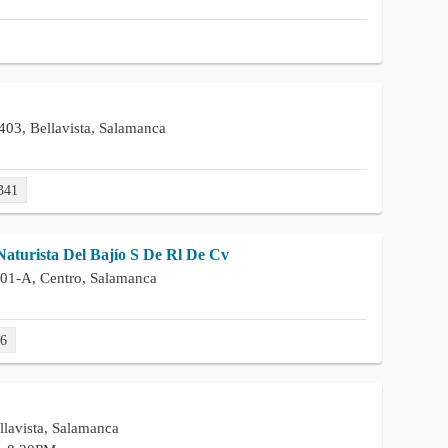
403, Bellavista, Salamanca
341
aturista Del Bajío S De Rl De Cv
801-A, Centro, Salamanca
66
llavista, Salamanca