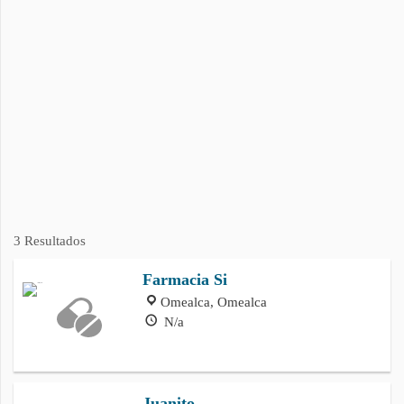
3 Resultados
Farmacia Si
Omealca, Omealca
N/a
Juanito