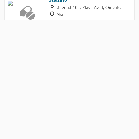
Libertad 10a, Playa Azul, Omealca
N/a
Omealca
Libertad 11 B, 94900 Omealca,
Omealca
7AM–8PM
Política de privacidad
Cookies
Contacto