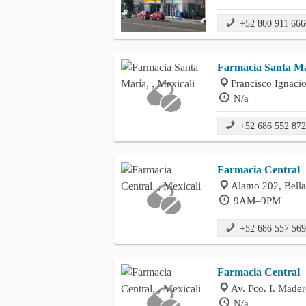
+52 800 911 666
Farmacia Santa M
Francisco Ignaci
N/a
+52 686 552 87
Farmacia Central
Alamo 202, Bella
9AM–9PM
+52 686 557 56
Farmacia Central
Av. Fco. I. Made
N/a