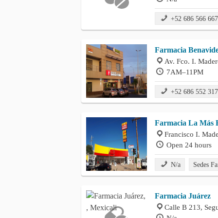
+52 686 566 66
Farmacia Benavid
Av. Fco. I. Made
7AM–11PM
+52 686 552 31
Farmacia La Más 
Francisco I. Made
Open 24 hours
N/a
Sedes Fa
Farmacia Juárez
Calle B 213, Seg
N/a