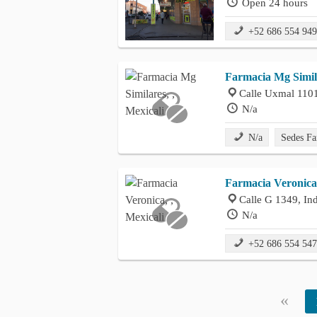
Open 24 hours
+52 686 554 94
Farmacia Mg Simil
Calle Uxmal 1101
N/a
N/a
Sedes Fa
Farmacia Veronica
Calle G 1349, Ind
N/a
+52 686 554 54
«