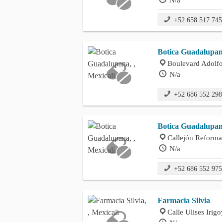
+52 658 517 74
Botica Guadalupa
Boulevard Adolfo
N/a
+52 686 552 29
Botica Guadalupa
Callejón Reforma
N/a
+52 686 552 97
Farmacia Silvia
Calle Ulises Irigo