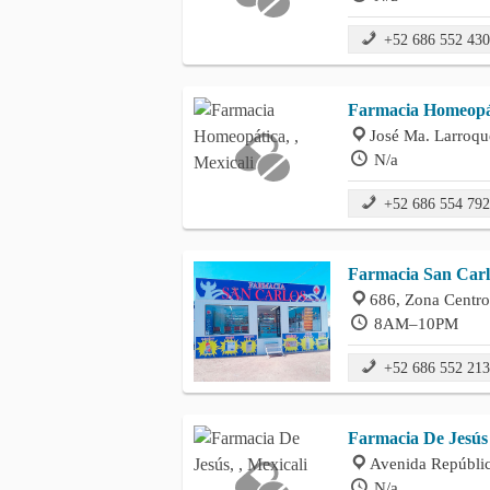
+52 686 552 43
Farmacia Homeopá
José Ma. Larroqu
N/a
+52 686 554 79
Farmacia San Carl
686, Zona Centro
8AM–10PM
+52 686 552 21
Farmacia De Jesús
Avenida Repúblic
N/a