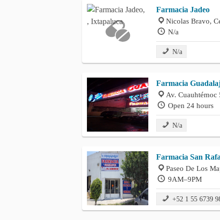
Farmacia Jadeo
Nicolas Bravo, Ce
N/a
N/a
Farmacia Guadalaj
Av. Cuauhtémoc 5
Open 24 hours
N/a
Farmacia San Rafa
Paseo De Los Map
9AM–9PM
+52 1 55 6739 9