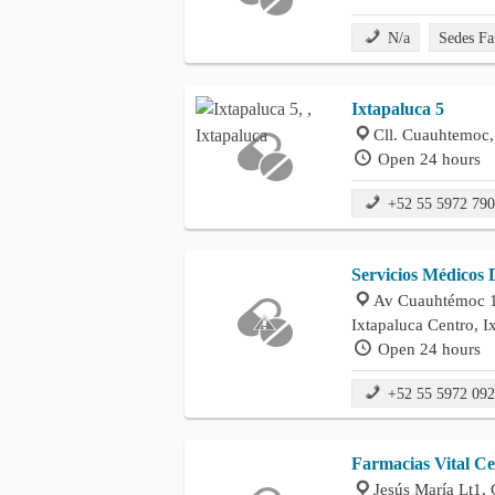
N/a
Sedes Fa
Ixtapaluca 5
Cll. Cuauhtemoc,
Open 24 hours
+52 55 5972 79
Servicios Médicos D
Av Cuauhtémoc 10
Ixtapaluca Centro, I
Open 24 hours
+52 55 5972 09
Farmacias Vital C
Jesús María Lt1, 