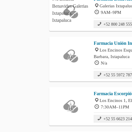
Galerias Ixtapalu
9AM–9PM
+52 800 248 55
Farmacia Unión In
Los Encinos Esqu
Barbara, Ixtapaluca
N/a
+52 55 5972 78
Farmacia Escorpi
Los Encinos 1, El
7:30AM–11PM
+52 55 6623 21