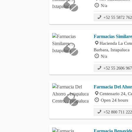
N/a
+52 55 5872 76
Farmacias Similare
Hacienda La Cote
Barbara, Ixtapaluca
N/a
+52 55 2606 96
Farmacia Del Ahor
Centenario 24, Ce
Open 24 hours
+52 800 711 22
Farmacia Benavides