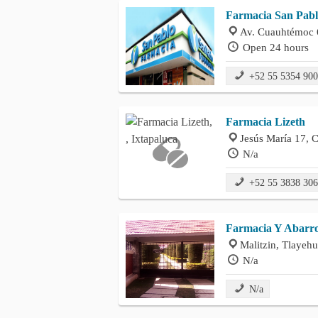
Farmacia San Pab
Av. Cuauhtémoc 6
Open 24 hours
+52 55 5354 90
Farmacia Lizeth
Jesús María 17, C
N/a
+52 55 3838 30
Farmacia Y Abarrot
Malitzin, Tlayehu
N/a
N/a