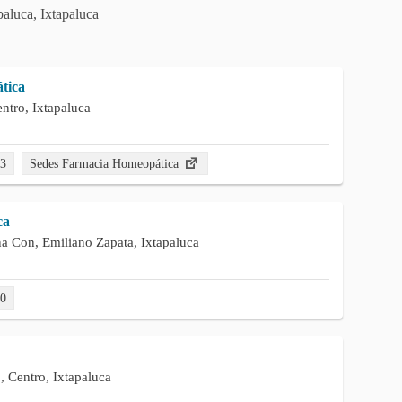
paluca, Ixtapaluca
tica
ntro, Ixtapaluca
73
Sedes Farmacia Homeopática
ca
na Con, Emiliano Zapata, Ixtapaluca
60
, Centro, Ixtapaluca