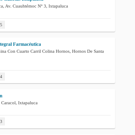
ca, Av. Cuauhtémoc Nº 3, Ixtapaluca
55
tegral Farmacéutica
ina Con Cuarto Carril Colina Hornos, Hornos De Santa
74
ón
 Caracol, Ixtapaluca
43