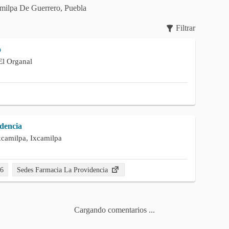
amilpa De Guerrero, Puebla
Filtrar
o
l Organal
dencia
Ixcamilpa, Ixcamilpa
56
Sedes Farmacia La Providencia
Cargando comentarios ...