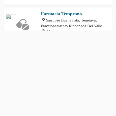
Farmacia Temprano
San José Buenavista, Temoaya,
Fraccionamiento Rinconada Del Valle
N/a
Consultorio Dental Castillo
San José, San José Buenavista,
Fraccionamiento Rinconada Del Valle
N/a
Política de privacidad
Cookies