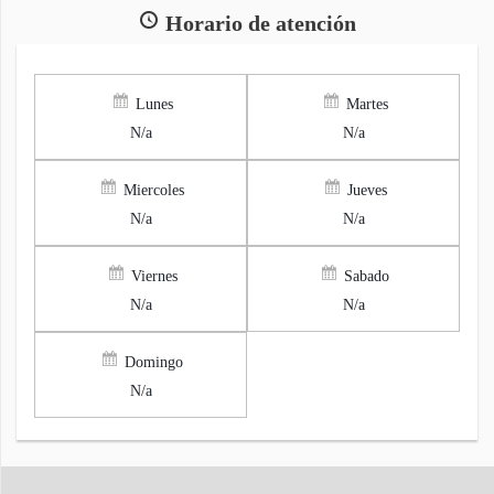
Horario de atención
Lunes
Martes
N/a
N/a
Miercoles
Jueves
N/a
N/a
Viernes
Sabado
N/a
N/a
Domingo
N/a