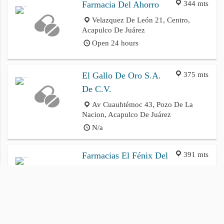
344 mts
Farmacia Del Ahorro
Velazquez De León 21, Centro,
Acapulco De Juárez
Open 24 hours
375 mts
El Gallo De Oro S.A.
De C.V.
Av Cuauhtémoc 43, Pozo De La
Nacion, Acapulco De Juárez
N/a
391 mts
Farmacias El Fénix Del
Centro
Velazquez De León 8, El Parazal,
Acapulco De Juárez
N/a