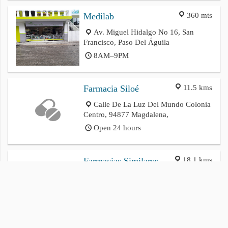
360 mts
Medilab
Av. Miguel Hidalgo No 16, San
Francisco, Paso Del Águila
8AM–9PM
11.5 kms
Farmacia Siloé
Calle De La Luz Del Mundo Colonia
Centro, 94877 Magdalena,
Open 24 hours
18.1 kms
Farmacias Similares
Calle 1, Av. Tres, Cuichapa
8AM–10PM