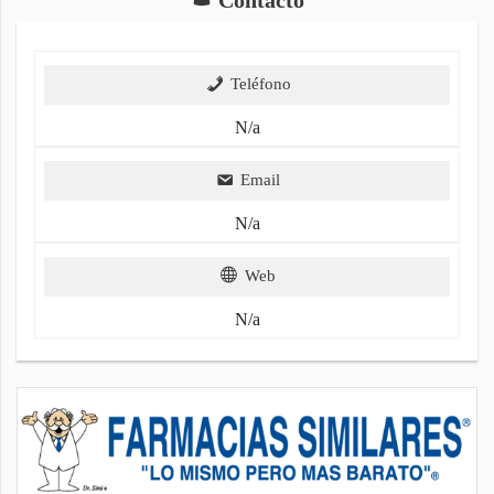
Teléfono
N/a
Email
N/a
Web
N/a