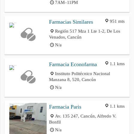
7AM–11PM
951 mts
Farmacias Similares
Región 517 Mza 1 Lte 1-2, De Los
Venados, Cancún
N/a
1.1 kms
Farmacia Econofarma
Instituto Politécnico Nacional
Manzana 8, 520, Cancún
N/a
1.1 kms
Farmacia Paris
Av. 135 247, Cancún, Alfredo V.
Bonfil
N/a