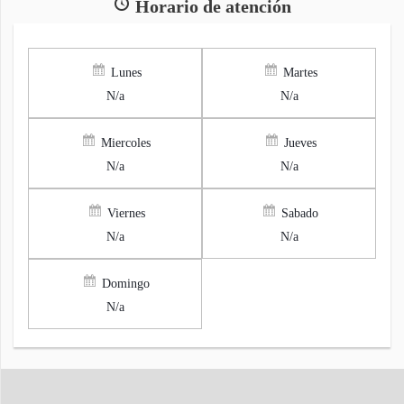
Horario de atención
Lunes
Martes
N/a
N/a
Miercoles
Jueves
N/a
N/a
Viernes
Sabado
N/a
N/a
Domingo
N/a