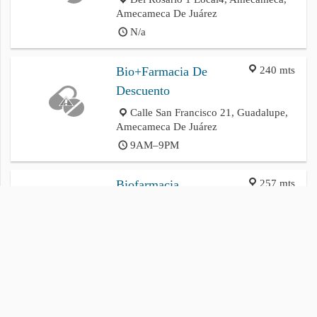
Amecameca De Juárez
N/a
240 mts
Bio+Farmacia De
Descuento
Calle San Francisco 21, Guadalupe,
Amecameca De Juárez
9AM–9PM
257 mts
Biofarmacia
Calle San Francisco 19, Panoaya,
Amecameca De Juárez
10AM–8PM