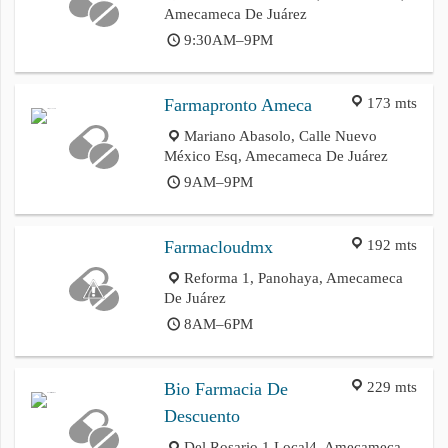
Amecameca De Juárez
9:30AM–9PM
173 mts
Farmapronto Ameca
Mariano Abasolo, Calle Nuevo
México Esq, Amecameca De Juárez
9AM–9PM
192 mts
Farmacloudmx
Reforma 1, Panohaya, Amecameca
De Juárez
8AM–6PM
229 mts
Bio Farmacia De
Descuento
Del Rosario 1 Local4, Amecameca,