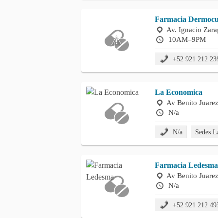
Farmacia Dermocu
Av. Ignacio Zar
10AM–9PM
+52 921 212 23
La Economica
Av Benito Juare
N/a
N/a
Sedes 
Farmacia Ledesma
Av Benito Juare
N/a
+52 921 212 49