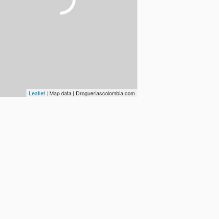
Leaflet
| Map data | Drogueriascolombia.com