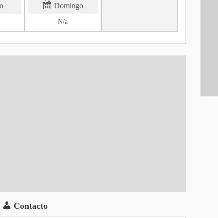
o
Domingo
N/a
Contacto