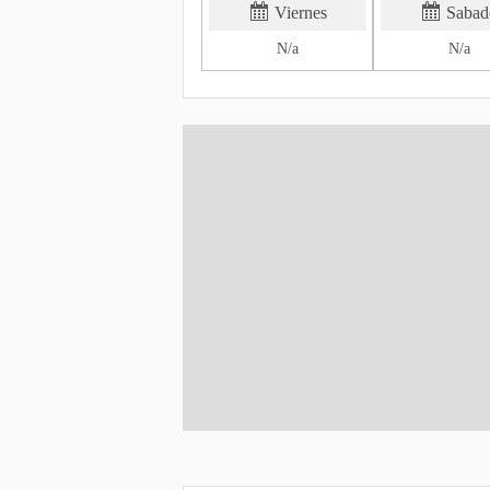
Viernes
Sabad
N/a
N/a