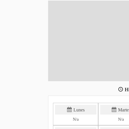
H
Lunes
Marte
N/a
N/a