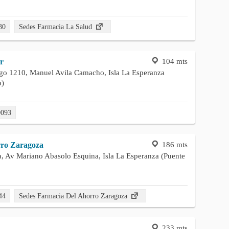
30
Sedes Farmacia La Salud
104 mts
r
go 1210, Manuel Avila Camacho, Isla La Esperanza
o)
0093
186 mts
rro Zaragoza
, Av Mariano Abasolo Esquina, Isla La Esperanza (Puente
44
Sedes Farmacia Del Ahorro Zaragoza
233 mts