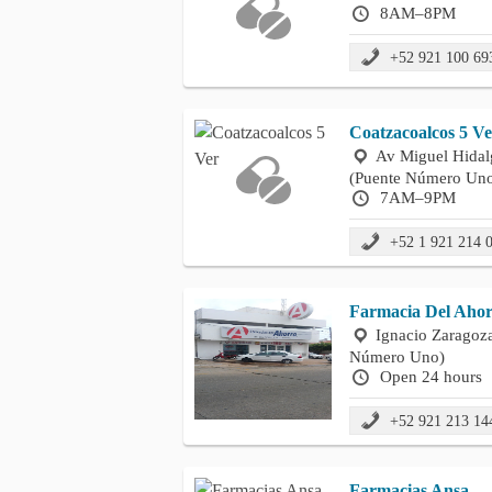
8AM–8PM
+52 921 100 69
Coatzacoalcos 5 Ve
Av Miguel Hidal
(Puente Número Un
7AM–9PM
+52 1 921 214 
Farmacia Del Aho
Ignacio Zaragoza
Número Uno)
Open 24 hours
+52 921 213 14
Farmacias Ansa