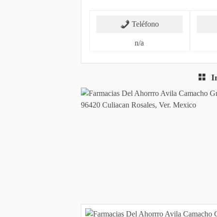
Teléfono
n/a
I