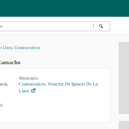
o Uno), Coatzacoalcos
 Camacho
Municipio:
cia,
Coatzacoalcos, Veracruz De Ignacio De La
Llave
o)