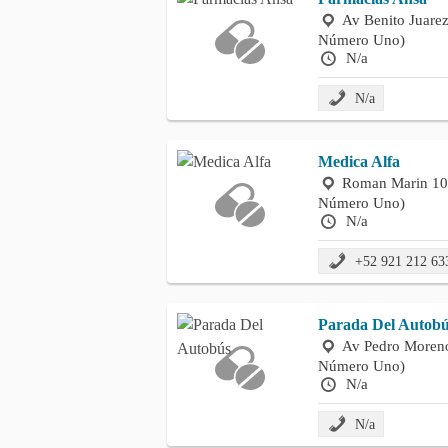
Av Benito Juare
Número Uno)
N/a
N/a
Medica Alfa
Roman Marin 100
Número Uno)
N/a
+52 921 212 63
Parada Del Autob
Av Pedro Moreno
Número Uno)
N/a
N/a