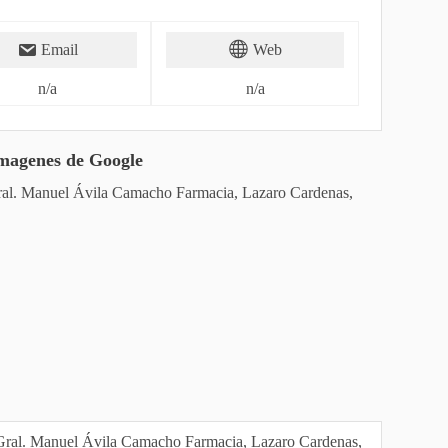
Email
Web
n/a
n/a
magenes de Google