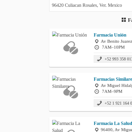
F
Farmacia Unión
Av Benito Juare
7AM–10PM
+52 993 358 01
Farmacias Similare
Av Miguel Hidal
7AM–9PM
+52 1 921 164 
Farmacia La Salu
96400, Av Migue