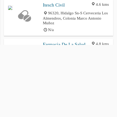
4.6 kms
Itesch Civil
96320, Hidalgo Sn-S Cerveceria Los
Almendros, Colonia Marco Antonio
Muñoz
N/a
4.8 kms
Farmacia De La Salud
Zaragoza, 96320 Zaragoza,
N/a
Política de privacidad
Cookies