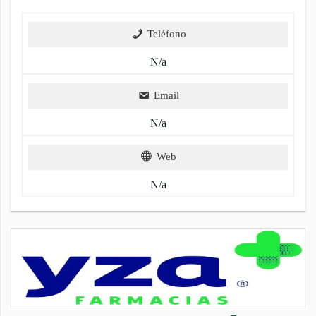
Teléfono
N/a
Email
N/a
Web
N/a