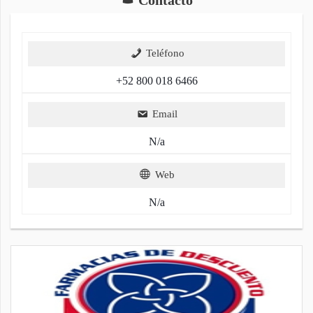
Teléfono
+52 800 018 6466
Email
N/a
Web
N/a