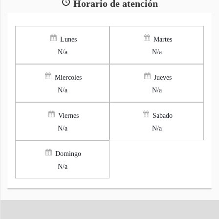
Horario de atención
Lunes
Martes
N/a
N/a
Miercoles
Jueves
N/a
N/a
Viernes
Sabado
N/a
N/a
Domingo
N/a