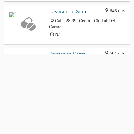
646 mts
Lavoratorio Simi
Calle 28 99, Centro, Ciudad Del
Carmen
N/a
664 mts
Farmacias Canto
Calle 22 123, Centro, Ciudad Del
Carmen
8AM–9PM
Política de privacidad
Cookies