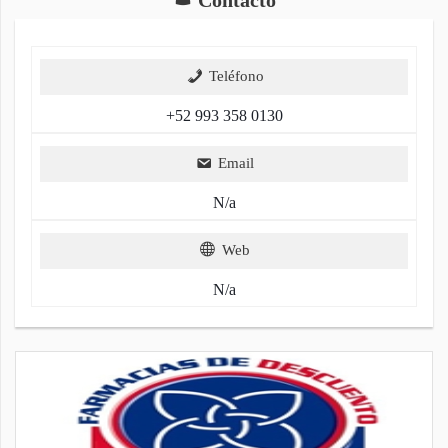
Teléfono
+52 993 358 0130
Email
N/a
Web
N/a