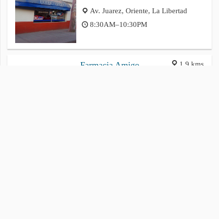
Av. Juarez, Oriente, La Libertad
8:30AM–10:30PM
1.9 kms
Farmacia Amigo
Blvrd La Libertad, El Kiosko, Ismael
Soto González
N/a
Política de privacidad
Cookies
Contacto