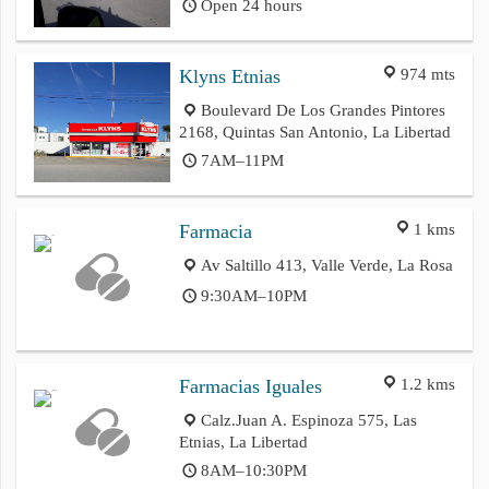
Open 24 hours
974 mts
Klyns Etnias
Boulevard De Los Grandes Pintores
2168, Quintas San Antonio, La Libertad
7AM–11PM
1 kms
Farmacia
Av Saltillo 413, Valle Verde, La Rosa
9:30AM–10PM
1.2 kms
Farmacias Iguales
Calz.Juan A. Espinoza 575, Las
Etnias, La Libertad
8AM–10:30PM