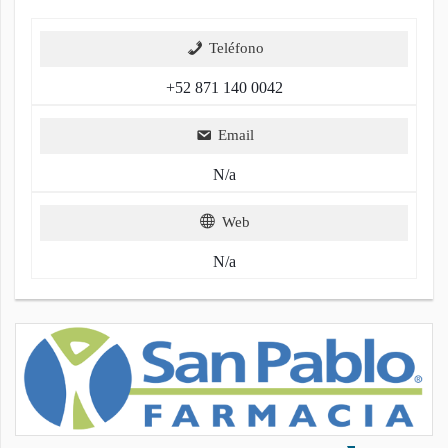
Teléfono
+52 871 140 0042
Email
N/a
Web
N/a