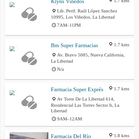
1.7 kms
Klyns Viñedos
Lib. Perif. Raúl López Sanchez
10995, Los Viñedos, La Libertad
7AM–11PM
1.7 kms
Bm Super Farmacias
Av. Bravo 5085, Nueva California,
La Libertad
N/a
1.7 kms
Farmacia Super Exprés
Av Torre De La Libertad 614,
Residencial Las Torres Sector Ii, La
Libertad
9AM–12AM
1.8 kms
Farmacia Del Río