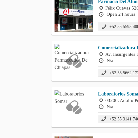
Farmacia Del Aho
Félix Cuevas 520
Open 24 hours
+52 55 5593 40
Comercializadora 
Av. Insurgentes 
N/a
+52 55 5662 17
Laboratorios Som
03200, Adolfo P
N/a
+52 55 3141 74