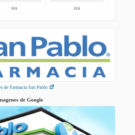
n/a
n/a
des de Farmacia San Pablo
magenes de Google