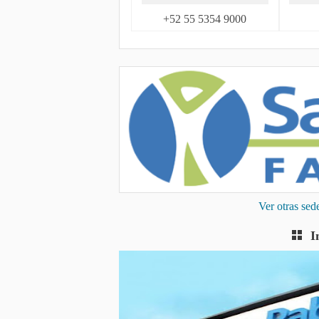
+52 55 5354 9000
Ver otras se
I