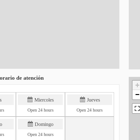
orario de atención
+
−
s
Miercoles
Jueves
urs
Open 24 hours
Open 24 hours
o
Domingo
urs
Open 24 hours