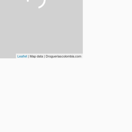
Leaflet
| Map data | Drogueriascolombia.com