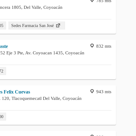
785 mts
ancera 1805, Del Valle, Coyoacán
05
Sedes Farmacia San José
832 mts
sste
 52 Eje 3 Pte, Av. Coyoacan 1435, Coyoacán
72
943 mts
s Felix Cuevas
. 120, Tlacoquemecatl Del Valle, Coyoacán
00