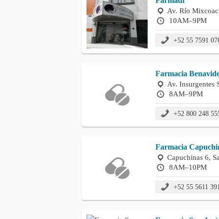
Farmadf
Av. Río Mixcoac
10AM–9PM
+52 55 7591 07
Farmacia Benavide
Av. Insurgentes 
8AM–9PM
+52 800 248 55
Farmacia Capuchi
Capuchinas 6, S
8AM–10PM
+52 55 5611 39