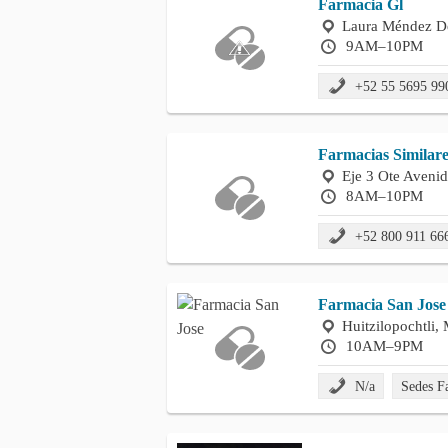
Farmacia Gl
Laura Méndez De
9AM–10PM
+52 55 5695 99
Farmacias Similare
Eje 3 Ote Aveni
8AM–10PM
+52 800 911 66
Farmacia San Jose
Huitzilopochtli,
10AM–9PM
N/a
Sedes F