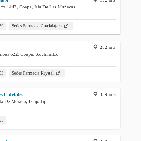
jara
o 1443, Coapa, Isla De Las Muñecas
39
Sedes Farmacia Guadalajara
282 mts
mbas 622, Coapa, Xochimilco
93
Sedes Farmacia Krystal
359 mts
s Cafetales
a De Mexico, Iztapalapa
55