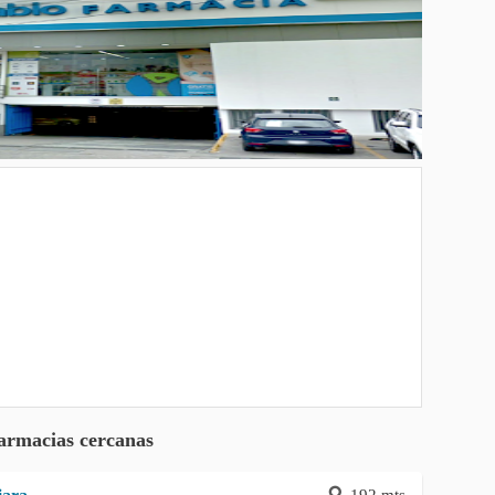
armacias cercanas
192 mts