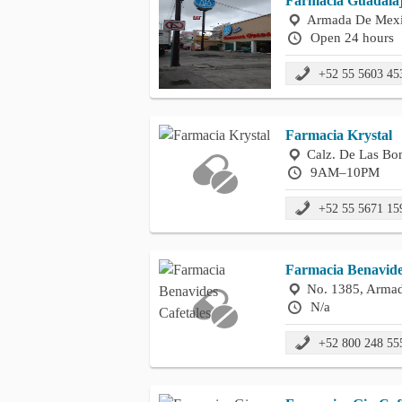
Farmacia Guadala
Armada De Mexic
Open 24 hours
+52 55 5603 45
Farmacia Krystal
Calz. De Las Bo
9AM–10PM
+52 55 5671 15
Farmacia Benavide
No. 1385, Armad
N/a
+52 800 248 55