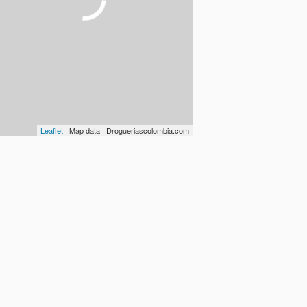
Leaflet
| Map data | Drogueriascolombia.com