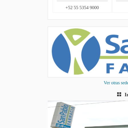
+52 55 5354 9000
Ver otras se
I