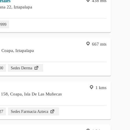
438 mts
etales
na 22, Iztapalapa
0999
667 mts
 Coapa, Iztapalapa
00
Sedes Derma
1 kms
z 158, Coapa, Isla De Las Muñecas
27
Sedes Farmacia Azteca