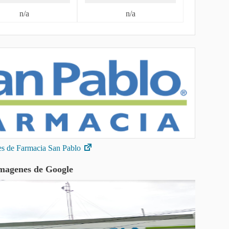
n/a
n/a
des de Farmacia San Pablo
magenes de Google