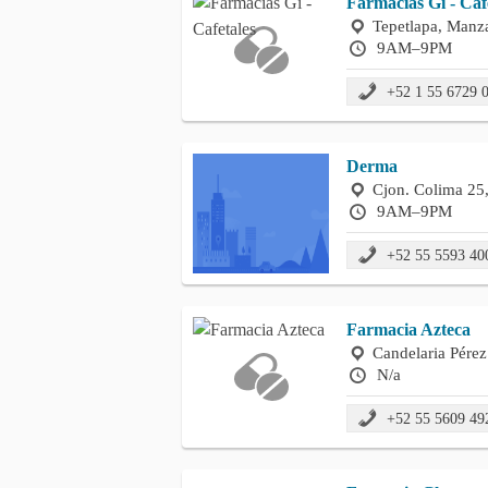
Farmacias Gi - Caf
Tepetlapa, Manza
9AM–9PM
+52 1 55 6729 
Derma
Cjon. Colima 25,
9AM–9PM
+52 55 5593 40
Farmacia Azteca
Candelaria Pére
N/a
+52 55 5609 49