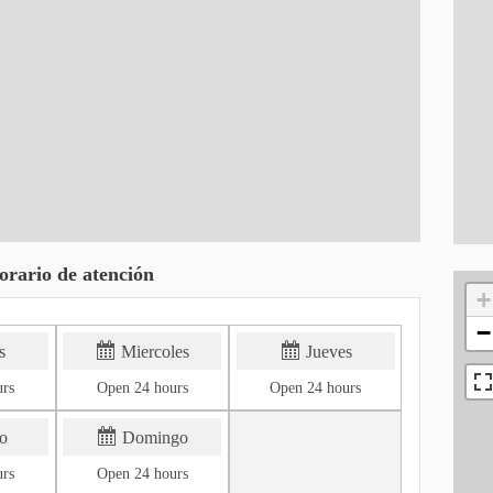
orario de atención
+
−
s
Miercoles
Jueves
urs
Open 24 hours
Open 24 hours
o
Domingo
urs
Open 24 hours