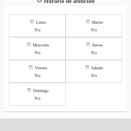
Horario de atención
Lunes
Martes
N/a
N/a
Miercoles
Jueves
N/a
N/a
Viernes
Sabado
N/a
N/a
Domingo
N/a