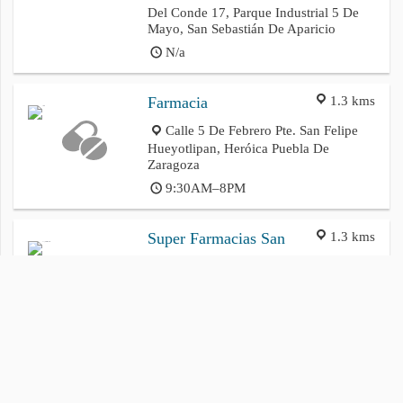
Del Conde 17, Parque Industrial 5 De
Mayo, San Sebastián De Aparicio
N/a
1.3 kms
Farmacia
Calle 5 De Febrero Pte. San Felipe
Hueyotlipan, Heróica Puebla De
Zaragoza
9:30AM–8PM
1.3 kms
Super Farmacias San
Rafaal
Calle 5 De Febrero Pte. 618, San
Felipe Hueyotlipan, Galaxias Almecatla
N/a