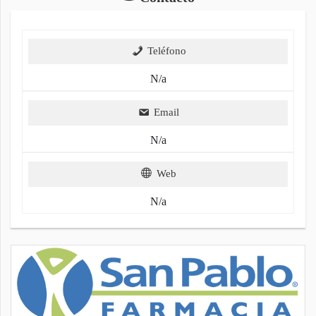
Teléfono
N/a
Email
N/a
Web
N/a