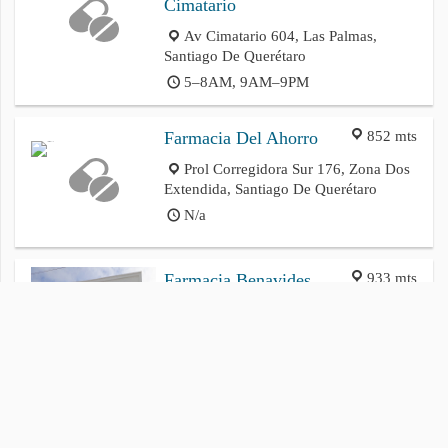
Cimatario
Av Cimatario 604, Las Palmas,
Santiago De Querétaro
5–8AM, 9AM–9PM
852 mts
Farmacia Del Ahorro
Prol Corregidora Sur 176, Zona Dos
Extendida, Santiago De Querétaro
N/a
933 mts
Farmacia Benavides
Av. Del Parque Esq, Isla De
Montecristo Col, Santiago De Querétaro
N/a