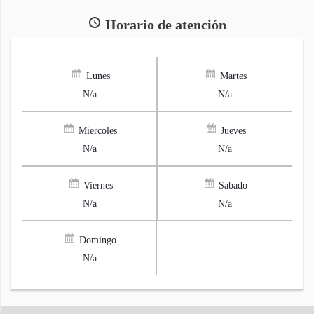
Horario de atención
Lunes
Martes
N/a
N/a
Miercoles
Jueves
N/a
N/a
Viernes
Sabado
N/a
N/a
Domingo
N/a