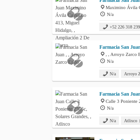
Farmacia San Jua
Maximino Ávila 
N/a
+52 226 318 23
Farmacia San Jua
, , Arroyo Zarco 
N/a
N/a
Arroyo 
Farmacia San Jua
Calle 3 Poniente 
N/a
N/a
Atlixco