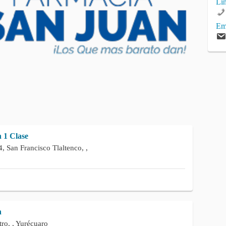
Li
Em
 1 Clase
4, San Francisco Tlaltenco, ,
n
ro, , Yurécuaro