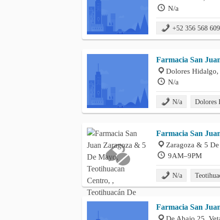
N/a
+52 356 568 60
Farmacia San Jua
Dolores Hidalgo,
N/a
N/a
Dolores
Farmacia San Jua
Zaragoza & 5 De 
9AM–9PM
N/a
Teotihua
Farmacia San Juan
De Abajo 25, Vet