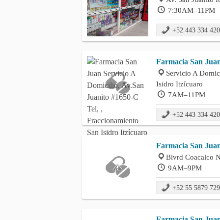
7:30AM–11PM
+52 443 334 42
Farmacia San Jua
Servicio A Domici
Isidro Itzícuaro
7AM–11PM
+52 443 334 42
Farmacia San Juan
Blvrd Coacalco N
9AM–9PM
+52 55 5879 72
Farmacia San Jua