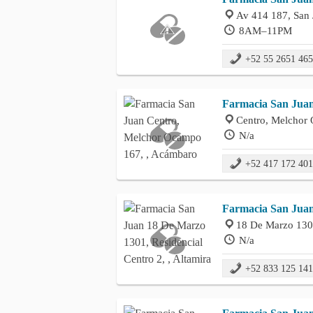
Av 414 187, San 
8AM–11PM
+52 55 2651 46
Farmacia San Jua
Centro, Melchor
N/a
+52 417 172 40
Farmacia San Jua
18 De Marzo 1301
N/a
+52 833 125 14