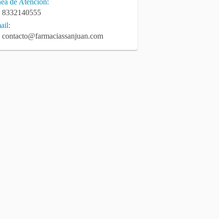
nea de Atencion:
8332140555
ail:
contacto@farmaciassanjuan.com