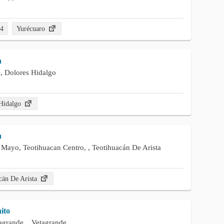
94
Yurécuaro
n
 , Dolores Hidalgo
 Hidalgo
n
Mayo, Teotihuacan Centro, , Teotihuacán De Arista
cán De Arista
ito
agrande, , Vetagrande