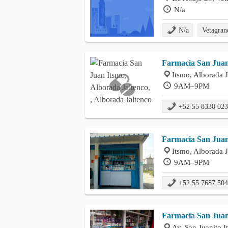
N/a
N/a
Vetagra
Farmacia San Jua
Itsmo, Alborada J
9AM–9PM
+52 55 8330 02
Farmacia San Jua
Itsmo, Alborada J
9AM–9PM
+52 55 7687 50
Farmacia San Jua
Av. San Juanito I