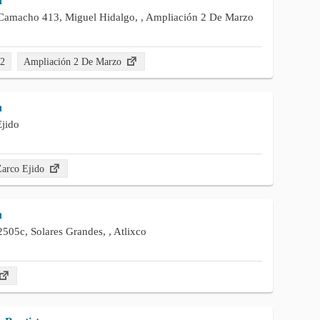
n
Camacho 413, Miguel Hidalgo, , Ampliación 2 De Marzo
92
Ampliación 2 De Marzo
n
Ejido
Zarco Ejido
n
2505c, Solares Grandes, , Atlixco