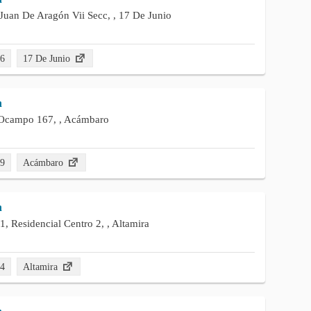
Juan De Aragón Vii Secc, , 17 De Junio
56
17 De Junio
n
 Ocampo 167, , Acámbaro
19
Acámbaro
n
, Residencial Centro 2, , Altamira
14
Altamira