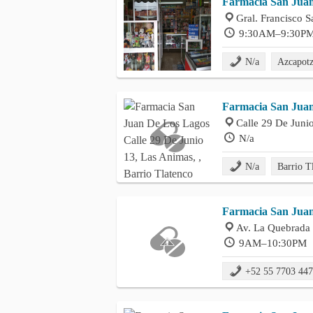
Farmacia San Juan
Gral. Francisco S
9:30AM–9:30P
N/a
Azcapot
Farmacia San Jua
Calle 29 De Junio
N/a
N/a
Barrio T
Farmacia San Jua
Av. La Quebrada 
9AM–10:30PM
+52 55 7703 44