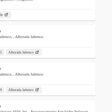
nde
n
altenco, , Alborada Jaltenco
35
Alborada Jaltenco
n
altenco, , Alborada Jaltenco
49
Alborada Jaltenco
n
tzícuaro 1650, Int, , Fraccionamiento San Isidro Itzícuaro