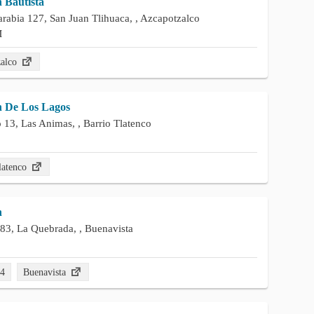
 Bautista
arabia 127, San Juan Tlihuaca, , Azcapotzalco
M
zalco
n De Los Lagos
 13, Las Animas, , Barrio Tlatenco
latenco
n
83, La Quebrada, , Buenavista
74
Buenavista