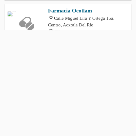
Farmacia Ocotlam
Calle Miguel Lira Y Ortega 15a,
Centro, Acxotla Del Río
N/a
Medica Bethania
Guillermo Valle 17-A, Centro, Acxotla
Del Río
9AM–6PM
Política de privacidad
Cookies