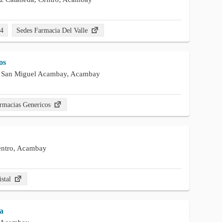
54
Sedes Farmacia Del Valle
os
n, San Miguel Acambay, Acambay
rmacias Genericos
entro, Acambay
istal
a