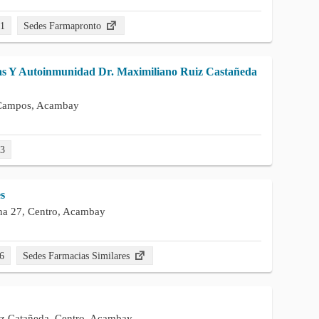
41
Sedes Farmapronto
ias Y Autoinmunidad Dr. Maximiliano Ruiz Castañeda
l Campos, Acambay
73
s
na 27, Centro, Acambay
6
Sedes Farmacias Similares
iz Catañeda, Centro, Acambay