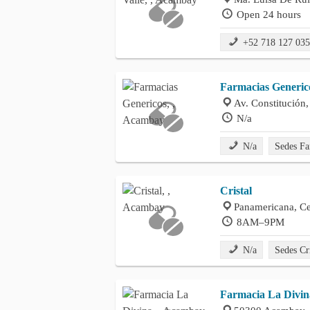
Open 24 hours
+52 718 127 03
Farmacias Generic
Av. Constitució
N/a
N/a
Sedes Fa
Cristal
Panamericana, C
8AM–9PM
N/a
Sedes Cr
Farmacia La Divin