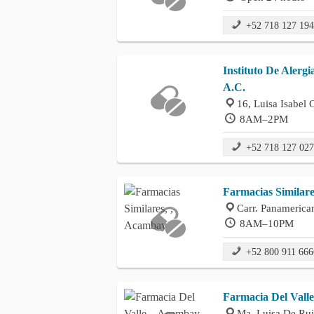
+52 718 127 19
Instituto De Alerg
A.C.
16, Luisa Isabe
8AM–2PM
+52 718 127 02
Farmacias Similare
Carr. Panamerica
8AM–10PM
+52 800 911 666
Farmacia Del Valle
Ma. Luisa De Ru