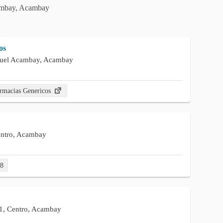
cambay, Acambay
os
guel Acambay, Acambay
rmacias Genericos
entro, Acambay
78
 1, Centro, Acambay