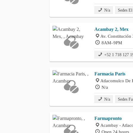
N/a
Sedes El
Acambay 2, Mex
Av. Constitución
8AM–9PM
+52 1 718 127 1
Farmacia Paris
Atlacomulco De 
N/a
N/a
Sedes Fa
Farmapronto
Acambay - Atlac
Open 24 hours