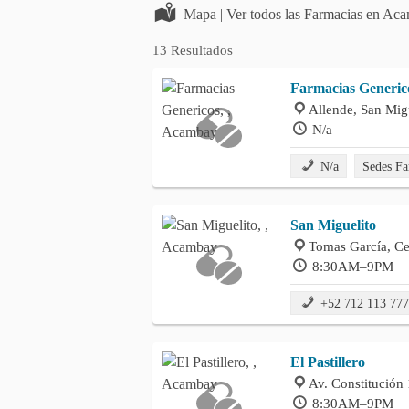
Mapa | Ver todos las Farmacias en A
13 Resultados
Farmacias Generic
Allende, San Mi
N/a
N/a
Sedes Fa
San Miguelito
Tomas García, C
8:30AM–9PM
+52 712 113 77
El Pastillero
Av. Constitución
8:30AM–9PM